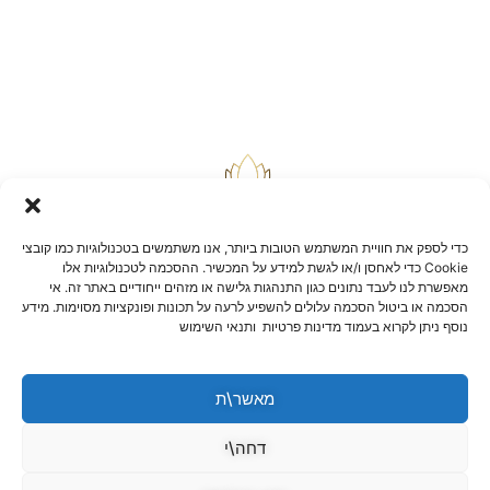
כדי לספק את חוויית המשתמש הטובות ביותר, אנו משתמשים בטכנולוגיות כמו קובצי
Cookie כדי לאחסן ו/או לגשת למידע על המכשיר. ההסכמה לטכנולוגיות אלו
מאפשרת לנו לעבד נתונים כגון התנהגות גלישה או מזהים ייחודיים באתר זה. אי
הסכמה או ביטול הסכמה עלולים להשפיע לרעה על תכונות ופונקציות מסוימות. מידע
בלוג
נוסף ניתן לקרוא בעמוד מדינות פרטיות ותנאי השימוש
יצירת קשר
שאלות ותשובות
תקנון אתר
מאשר\ת
הצהרת נגישות
מדיניות החזרות וביטולים
דחה\י