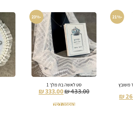
-23%
-21%
 משובץ
סט לאשה בת מלך 1
₪
333.00
₪
433.00
₪
26
הוספה לסל