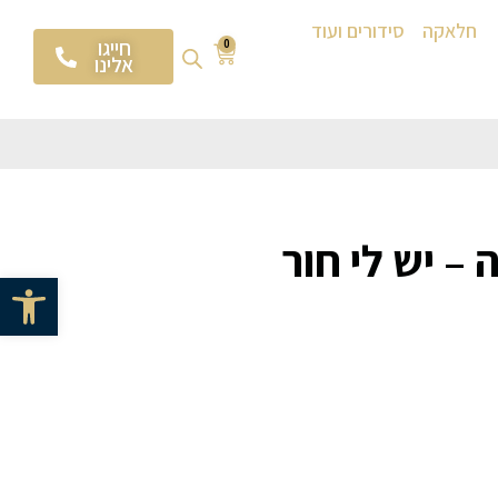
חלאקה
סידורים ועוד
חייגו
0
אלינו
 יש לי חור
פתח סרגל 