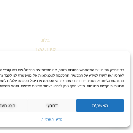
בלוג
יצירת קשר
שאלות ותשובות
תקנון אתר
הצהרת נגישות
לאחסן ו/או לגשת למידע על המכשיר. ההסכמה לטכנולוגיות אלו מאפשרת לנו לעבד נתונ
התנהגות גלישה או מזהים ייחודיים באתר זה. אי הסכמה או ביטול הסכמה עלולים להש
מדיניות החזרות וביטולים
תכונות ופונקציות מסוימות. מידע נוסף ניתן לקרוא בעמוד מדינות פרטיות ותנאי השימו
מדיניות פרטיות
מאשר\ת
דחה\י
הצג העד
מדיניות פרטיות