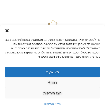
כדי לספק את חוויית המשתמש הטובות ביותר, אנו משתמשים בטכנולוגיות כמו קובצי
Cookie כדי לאחסן ו/או לגשת למידע על המכשיר. ההסכמה לטכנולוגיות אלו
מאפשרת לנו לעבד נתונים כגון התנהגות גלישה או מזהים ייחודיים באתר זה. אי
הסכמה או ביטול הסכמה עלולים להשפיע לרעה על תכונות ופונקציות מסוימות. מידע
בלוג
נוסף ניתן לקרוא בעמוד מדינות פרטיות ותנאי השימוש
יצירת קשר
שאלות ותשובות
תקנון אתר
מאשר\ת
הצהרת נגישות
מדיניות החזרות וביטולים
דחה\י
הצג העדפות
מדיניות פרטיות