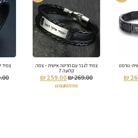
ית- גורמט
צמיד לגבר עם חריטה אישית – צמה
צמיד ל
קלועה 7
.00
₪
259.00
₪
269.00
₪
26
הוספה לסל