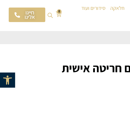
חלאקה
סידורים ועוד
חייגו
0
אלינו
 חריטה אישית
פתח סרגל 