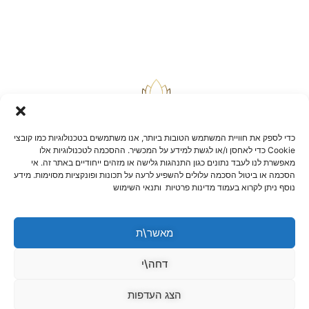
כדי לספק את חוויית המשתמש הטובות ביותר, אנו משתמשים בטכנולוגיות כמו קובצי
Cookie כדי לאחסן ו/או לגשת למידע על המכשיר. ההסכמה לטכנולוגיות אלו
מאפשרת לנו לעבד נתונים כגון התנהגות גלישה או מזהים ייחודיים באתר זה. אי
הסכמה או ביטול הסכמה עלולים להשפיע לרעה על תכונות ופונקציות מסוימות. מידע
בלוג
נוסף ניתן לקרוא בעמוד מדינות פרטיות ותנאי השימוש
יצירת קשר
שאלות ותשובות
תקנון אתר
מאשר\ת
הצהרת נגישות
מדיניות החזרות וביטולים
דחה\י
הצג העדפות