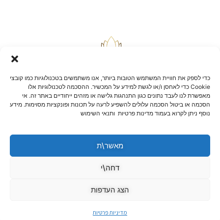
כדי לספק את חוויית המשתמש הטובות ביותר, אנו משתמשים בטכנולוגיות כמו קובצי
Cookie כדי לאחסן ו/או לגשת למידע על המכשיר. ההסכמה לטכנולוגיות אלו
מאפשרת לנו לעבד נתונים כגון התנהגות גלישה או מזהים ייחודיים באתר זה. אי
הסכמה או ביטול הסכמה עלולים להשפיע לרעה על תכונות ופונקציות מסוימות. מידע
בלוג
נוסף ניתן לקרוא בעמוד מדינות פרטיות ותנאי השימוש
יצירת קשר
שאלות ותשובות
תקנון אתר
מאשר\ת
הצהרת נגישות
מדיניות החזרות וביטולים
דחה\י
הצג העדפות
מדיניות פרטיות