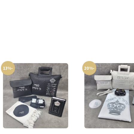
-13%
-20%