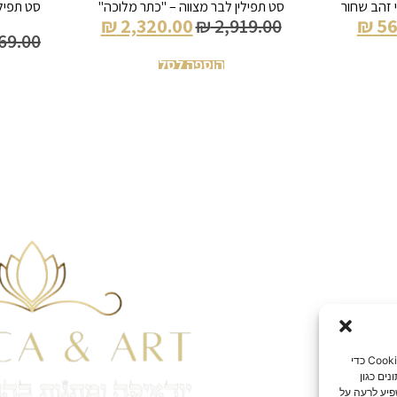
 זהב שחור
סט תפילין לבר מצווה – "כתר מלוכה"
סט תפילי
₪
2,320.00
₪
2,919.00
₪
56
69.00
הוספה לסל
כדי לספק את חוויית המשתמש הטובות ביותר, אנו משתמשים בטכנולוגיות כמו קובצי Cookie כדי
ים כגון
פיע לרעה על