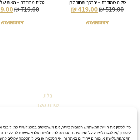
טלית מהודרת – יברכך שחור לבן
טלית מהודרת – האש שלי
9.00
₪
719.00
₪
419.00
₪
519.00
הוספה לסל
הוספה לסל
בלוג
יצירת קשר
שאלות ותשובות
תקנון אתר
הצהרת נגישות
לאחסן ו/או לגשת למידע על המכשיר. ההסכמה לטכנולוגיות אלו מאפשרת לנו לעבד נתונ
התנהגות גלישה או מזהים ייחודיים באתר זה. אי הסכמה או ביטול הסכמה עלולים להש