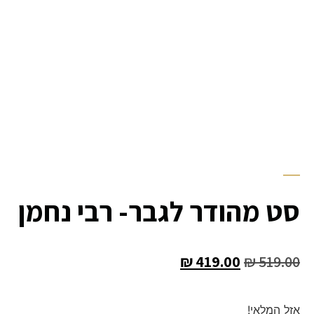
סט מהודר לגבר- רבי נחמן
₪
419.00
₪
519.00
אזל המלאי!