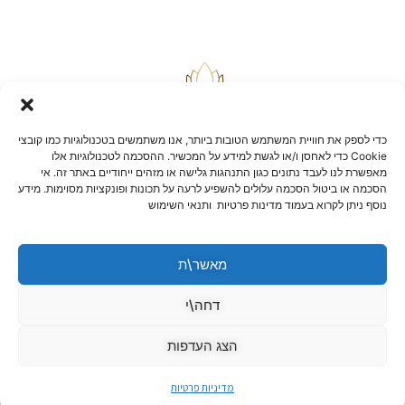
כדי לספק את חוויית המשתמש הטובות ביותר, אנו משתמשים בטכנולוגיות כמו קובצי
Cookie כדי לאחסן ו/או לגשת למידע על המכשיר. ההסכמה לטכנולוגיות אלו
מאפשרת לנו לעבד נתונים כגון התנהגות גלישה או מזהים ייחודיים באתר זה. אי
הסכמה או ביטול הסכמה עלולים להשפיע לרעה על תכונות ופונקציות מסוימות. מידע
בלוג
נוסף ניתן לקרוא בעמוד מדינות פרטיות ותנאי השימוש
יצירת קשר
שאלות ותשובות
תקנון אתר
מאשר\ת
הצהרת נגישות
מדיניות החזרות וביטולים
דחה\י
הצג העדפות
מדיניות פרטיות