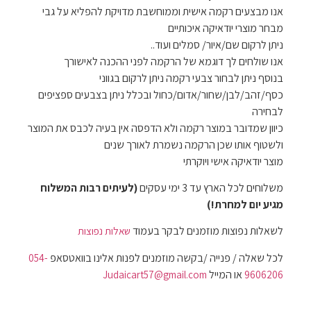
אנו מבצעים רקמה אישית וממוחשבת מדויקת להפליא על גבי
מבחר מוצרי יודאיקה איכותיים
ניתן לרקום שם/איור/ סמלים ועוד..
אנו שולחים לך דוגמא של הרקמה לפני ההכנה לאישורך
בנוסף ניתן לבחור צבעי רקמה ניתן לרקום בגווני
כסף/זהב/לבן/שחור/אדום/כחול ובכלל ניתן בצבעים ספציפים
לבחירה
כיוון שמדובר במוצר רקמה ולא הדפסה אין בעיה לכבס את המוצר
ולשטוף אותו שכן הרקמה נשמרת לאורך שנים
מוצר יודאיקה אישי ויוקרתי
משלוחים לכל הארץ עד 3 ימי עסקים
(לעיתים רבות המשלוח
מגיע יום למחרת!)
לשאלות נפוצות מוזמנים לבקר בעמוד
שאלות נפוצות
לכל שאלה / פנייה /בקשה מוזמנים לפנות אלינו בוואטסאפ
054-
או המייל
Judaicart57@gmail.com
9606206