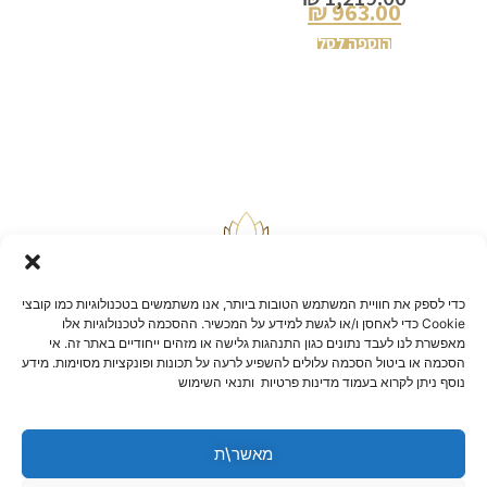
₪
963.00
הוספה לסל
כדי לספק את חוויית המשתמש הטובות ביותר, אנו משתמשים בטכנולוגיות כמו קובצי
Cookie כדי לאחסן ו/או לגשת למידע על המכשיר. ההסכמה לטכנולוגיות אלו
מאפשרת לנו לעבד נתונים כגון התנהגות גלישה או מזהים ייחודיים באתר זה. אי
הסכמה או ביטול הסכמה עלולים להשפיע לרעה על תכונות ופונקציות מסוימות. מידע
בלוג
נוסף ניתן לקרוא בעמוד מדינות פרטיות ותנאי השימוש
יצירת קשר
שאלות ותשובות
תקנון אתר
מאשר\ת
הצהרת נגישות