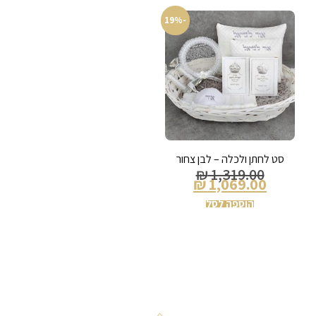
-19%
סט לחתן ולכלה – לבן צחור
₪
1,319.00
₪
1,069.00
הוספה לסל