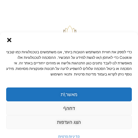
כדי לספק את חוויית המשתמש הטובות ביותר, אנו משתמשים בטכנולוגיות כמו קובצי
Cookie כדי לאחסן ו/או לגשת למידע על המכשיר. ההסכמה לטכנולוגיות אלו
מאפשרת לנו לעבד נתונים כגון התנהגות גלישה או מזהים ייחודיים באתר זה. אי
הסכמה או ביטול הסכמה עלולים להשפיע לרעה על תכונות ופונקציות מסוימות. מידע
בלוג
נוסף ניתן לקרוא בעמוד מדינות פרטיות ותנאי השימוש
יצירת קשר
שאלות ותשובות
תקנון אתר
מאשר\ת
הצהרת נגישות
מדיניות החזרות וביטולים
דחה\י
הצג העדפות
מדיניות פרטיות