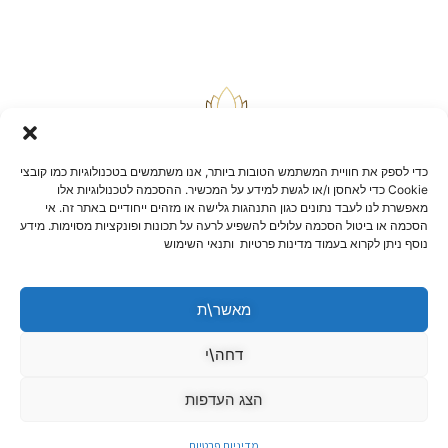
כדי לספק את חוויית המשתמש הטובות ביותר, אנו משתמשים בטכנולוגיות כמו קובצי
Cookie כדי לאחסן ו/או לגשת למידע על המכשיר. ההסכמה לטכנולוגיות אלו
מאפשרת לנו לעבד נתונים כגון התנהגות גלישה או מזהים ייחודיים באתר זה. אי
הסכמה או ביטול הסכמה עלולים להשפיע לרעה על תכונות ופונקציות מסוימות. מידע
בלוג
נוסף ניתן לקרוא בעמוד מדינות פרטיות ותנאי השימוש
יצירת קשר
שאלות ותשובות
תקנון אתר
מאשר\ת
הצהרת נגישות
מדיניות החזרות וביטולים
דחה\י
הצג העדפות
מדיניות פרטיות