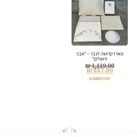
מארז קדושה לגבר – "אבני
ירושלים"
₪
1,119.00
₪
887.00
הוספה לסל