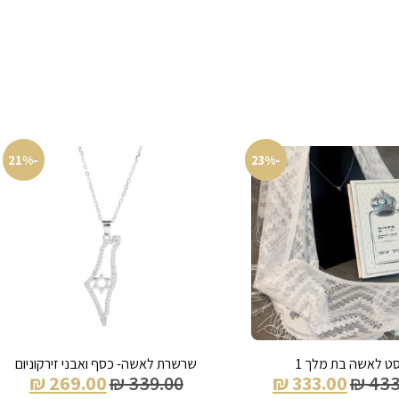
-21%
-23%
ט לאשה בת מלך 1
שרשרת לאשה- כסף ואבני זירקוניום
₪
269.00
₪
339.00
₪
333.00
₪
433