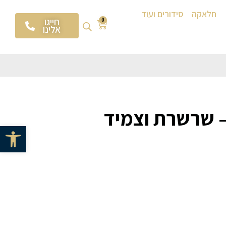
חלאקה
סידורים ועוד
חייגו
0
אלינו
 שרשרת וצמיד
פתח סרגל 