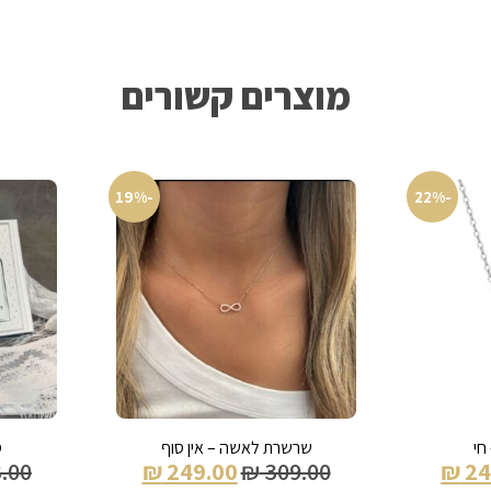
מוצרים קשורים
-19%
-22%
חי
שרשרת לאשה – אין סוף
ס
.00
₪
249.00
₪
309.00
₪
24