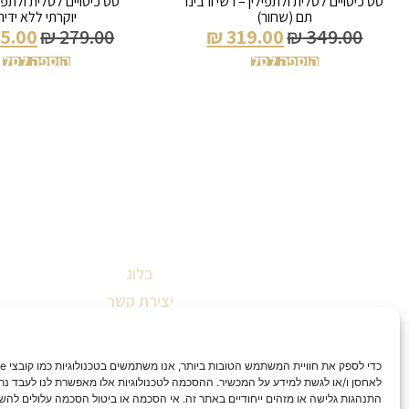
סט כיסויים לטלית ולתפילין – רשי ורבינו
סט כיסויים לטלית ולתפיל
תם (שחור)
יוקרתי ללא ידית
5.00
₪
279.00
₪
319.00
₪
349.00
הוספה לסל
הוספה לסל
בלוג
יצירת קשר
שאלות ותשובות
תקנון אתר
הצהרת נגישות
לאחסן ו/או לגשת למידע על המכשיר. ההסכמה לטכנולוגיות אלו מאפשרת לנו לעבד נתונ
התנהגות גלישה או מזהים ייחודיים באתר זה. אי הסכמה או ביטול הסכמה עלולים להש