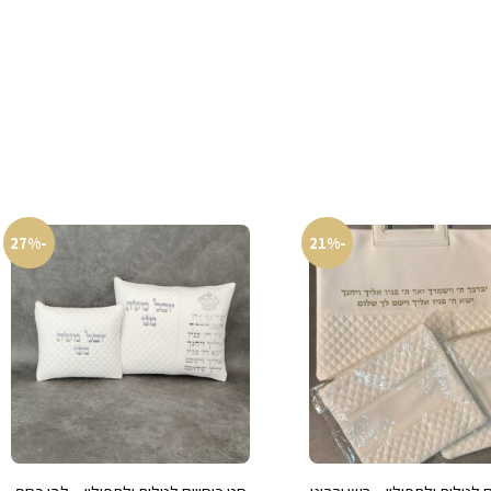
-27%
-21%