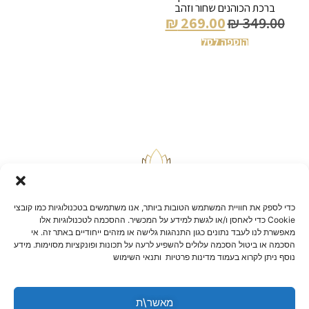
ברכת הכוהנים שחור וזהב
₪
269.00
₪
349.00
הוספה לסל
כדי לספק את חוויית המשתמש הטובות ביותר, אנו משתמשים בטכנולוגיות כמו קובצי
Cookie כדי לאחסן ו/או לגשת למידע על המכשיר. ההסכמה לטכנולוגיות אלו
מאפשרת לנו לעבד נתונים כגון התנהגות גלישה או מזהים ייחודיים באתר זה. אי
הסכמה או ביטול הסכמה עלולים להשפיע לרעה על תכונות ופונקציות מסוימות. מידע
בלוג
נוסף ניתן לקרוא בעמוד מדינות פרטיות ותנאי השימוש
יצירת קשר
שאלות ותשובות
תקנון אתר
מאשר\ת