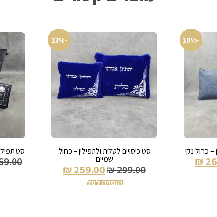
-13%
-10%
 – כחול נקי
סט כיסויים לטלית ולתפילין – כחול
סט תפילין
שמיים
69.00
₪
26
₪
259.00
₪
299.00
הוספה לסל