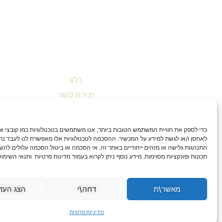
בלוג
יצירת קשר
שאלות ותשובות
תקנון אתר
הצהרת נגישות
לאחסן ו/או לגשת למידע על המכשיר. ההסכמה לטכנולוגיות אלו מאפשרת לנו לעבד נתונ
התנהגות גלישה או מזהים ייחודיים באתר זה. אי הסכמה או ביטול הסכמה עלולים להש
מדיניות החזרות וביטולים
תכונות ופונקציות מסוימות. מידע נוסף ניתן לקרוא בעמוד מדינות פרטיות ותנאי השימו
מדיניות פרטיות
מאשר\ת
דחה\י
הצג העד
מדיניות פרטיות