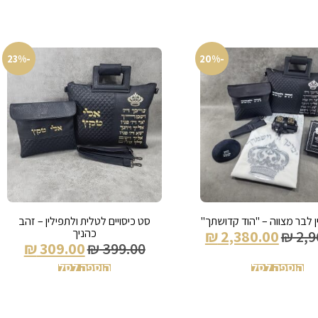
-23%
-20%
 לבר מצווה – "הוד קדושתך"
סט כיסויים לטלית ולתפילין – זהב
כהניך
₪
2,380.00
₪
2,9
₪
309.00
₪
399.00
הוספה לסל
הוספה לסל