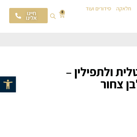
חלאקה
סידורים ועוד
חייגו
0
אלינו
לית ולתפילין –
פתח סרגל 
בן צחור