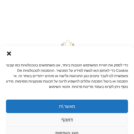
כדי לספק את חוויית המשתמש הטובות ביותר, אנו משתמשים בטכנולוגיות כמו קובצי
Cookie כדי לאחסן ו/או לגשת למידע על המכשיר. ההסכמה לטכנולוגיות אלו
מאפשרת לנו לעבד נתונים כגון התנהגות גלישה או מזהים ייחודיים באתר זה. אי
הסכמה או ביטול הסכמה עלולים להשפיע לרעה על תכונות ופונקציות מסוימות. מידע
בלוג
נוסף ניתן לקרוא בעמוד מדינות פרטיות ותנאי השימוש
יצירת קשר
שאלות ותשובות
תקנון אתר
מאשר\ת
הצהרת נגישות
מדיניות החזרות וביטולים
דחה\י
הצג העדפות