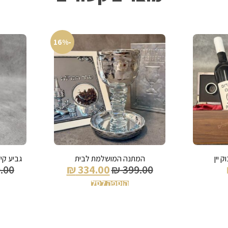
-16%
 יין
המתנה המושלמת לבית
גביע קי
.00
₪
334.00
₪
399.00
הוספה לסל