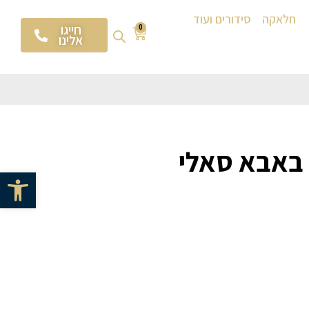
חלאקה
סידורים ועוד
חייגו
0
אלינו
 באבא סאלי
פתח סרגל 