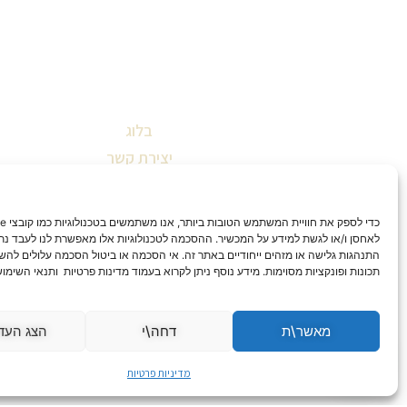
בלוג
יצירת קשר
שאלות ותשובות
תקנון אתר
הצהרת נגישות
לאחסן ו/או לגשת למידע על המכשיר. ההסכמה לטכנולוגיות אלו מאפשרת לנו לעבד נתונ
התנהגות גלישה או מזהים ייחודיים באתר זה. אי הסכמה או ביטול הסכמה עלולים להש
מדיניות החזרות וביטולים
תכונות ופונקציות מסוימות. מידע נוסף ניתן לקרוא בעמוד מדינות פרטיות ותנאי השימו
מדיניות פרטיות
מאשר\ת
דחה\י
הצג העד
מדיניות פרטיות