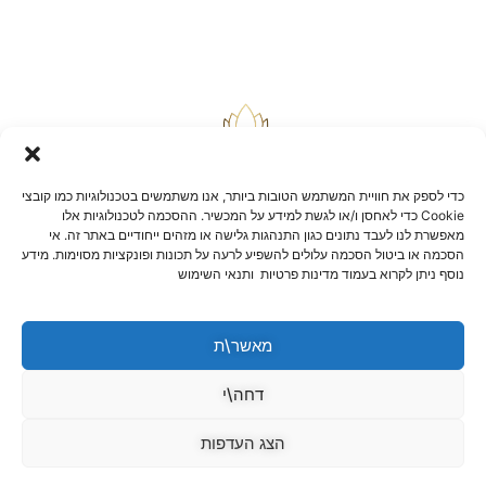
כדי לספק את חוויית המשתמש הטובות ביותר, אנו משתמשים בטכנולוגיות כמו קובצי
Cookie כדי לאחסן ו/או לגשת למידע על המכשיר. ההסכמה לטכנולוגיות אלו
מאפשרת לנו לעבד נתונים כגון התנהגות גלישה או מזהים ייחודיים באתר זה. אי
הסכמה או ביטול הסכמה עלולים להשפיע לרעה על תכונות ופונקציות מסוימות. מידע
בלוג
נוסף ניתן לקרוא בעמוד מדינות פרטיות ותנאי השימוש
יצירת קשר
שאלות ותשובות
תקנון אתר
מאשר\ת
הצהרת נגישות
מדיניות החזרות וביטולים
דחה\י
הצג העדפות