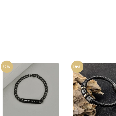
-32%
-19%