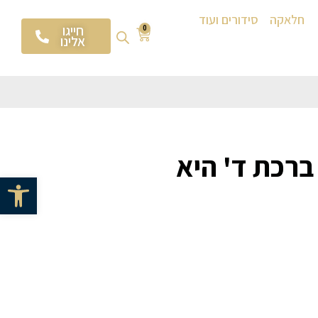
חלאקה
סידורים ועוד
חייגו
0
אלינו
ברכת ד' היא
פתח סרגל 