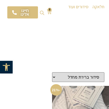
חלאקה
סידורים ועוד
חייגו
0
אלינו
פתח סרגל 
-21%