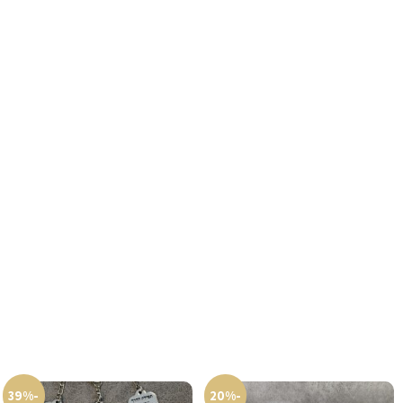
-39%
-20%