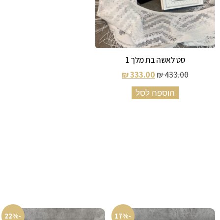
סט לאשה בת מלך 1
₪
333.00
₪
433.00
הוספה לסל
-22%
-17%