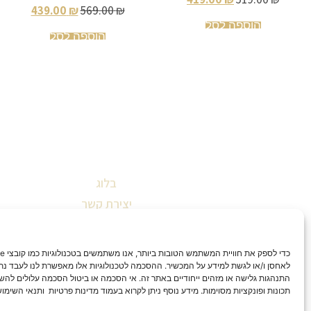
439.00
₪
569.00
₪
הוספה לסל
הוספה לסל
בלוג
יצירת קשר
שאלות ותשובות
תקנון אתר
הצהרת נגישות
לאחסן ו/או לגשת למידע על המכשיר. ההסכמה לטכנולוגיות אלו מאפשרת לנו לעבד נתונ
התנהגות גלישה או מזהים ייחודיים באתר זה. אי הסכמה או ביטול הסכמה עלולים להש
מדיניות החזרות וביטולים
תכונות ופונקציות מסוימות. מידע נוסף ניתן לקרוא בעמוד מדינות פרטיות ותנאי השימו
מדיניות פרטיות