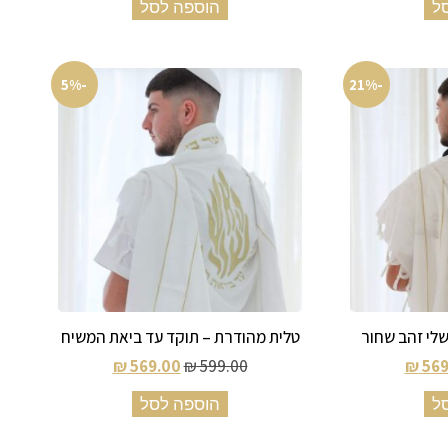
ל
הוספה לסל
-5%
-21%
לי זהב שחור
טלית מהודרת – תוקד עד ביאת המשיח
₪
569.00
₪
599.00
₪
569
ל
הוספה לסל