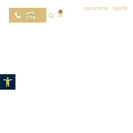
חלאקה
סידורים ועוד
חייגו
0
אלינו
פתח סרגל 