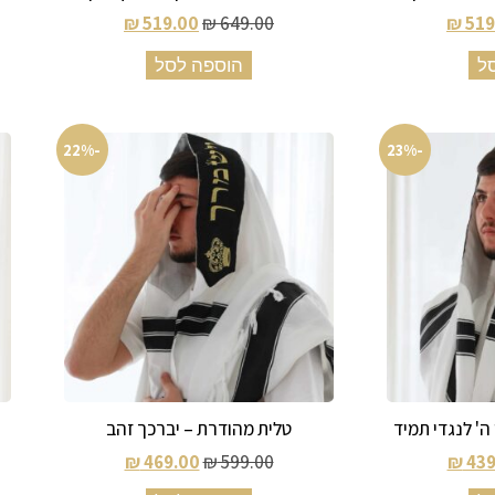
₪
519.00
₪
649.00
₪
519
ל
הוספה לסל
-22%
-23%
ה' לנגדי תמיד
טלית מהודרת – יברכך זהב
₪
469.00
₪
599.00
₪
439