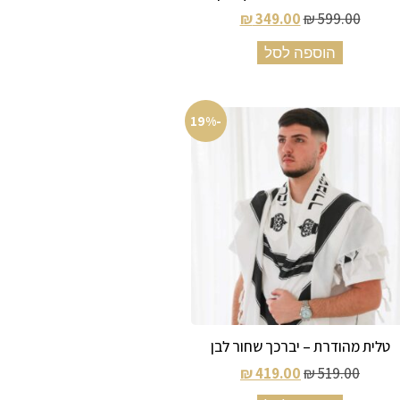
₪
349.00
₪
599.00
הוספה לסל
-19%
טלית מהודרת – יברכך שחור לבן
₪
419.00
₪
519.00