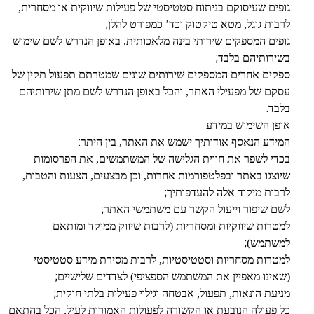
גופים שעיסוקם בניתוח סטטיסטי של פעילות שיווקית או מסחרית,
;
לרבות גוגל, מטא טיקטוק וכד’ כמפורט להלן
גופים המספקים שירותי בינה מלאכותית, באופן הנדרש לשם שימוש
;
בשירותיהם בלבד
ספקים אחרים המספקים שירותים שונים שמטרתם תפעול תקין של
עסקם של מפעילי האתר, והכל באופן הנדרש לשם מתן שירותיהם
.
בלבד
אופן השימוש במידע
:
המידע הנאסף אודותיך ישמש את האתר, בין היתר
בכדי לשפר את חווית הגלישה של המשתמשים, את הפרסומות
שיוצגו באתר ובפלטפורמות אחרות, וכן מבצעים, הצעות והטבות,
;
לרבות מיקוד אלה להעדפותיך
;
לשם שיפור וייעול הקשר עם משתמשי האתר
למטרות שיווקיות ומסחריות (לרבות שיווק ממוקד ומותאם
;
למשתמש)
למטרות מסחריות וסטטיסטיות, לרבות מסירת מידע סטטיסטי
;
(שאינו מאפיין את המשתמש הספציפי) לצדדים שלישיים
;
מניעת הונאות, תפעול, אבטחה וגילוי פעילות בלתי חוקית
כל פעולה הנובעת או הקשורה לפעולות האמורות לעיל, הכל בהתאם