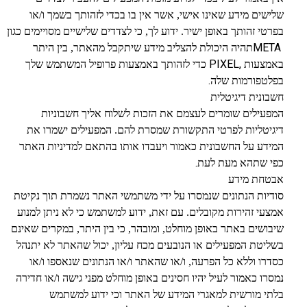
שלישים מידע שאינו אישי, אשר אין בו בכדי לזהותך בשמך ו/או
בפרטי זהותך באופן ישיר. ידוע לך, כי לצדדים שלישיים מסויימים כגון
META
תהיה היכולת להצליב מידע שיתקבל מהאתר, בין היתר
PIXEL,
באמצעות
כדי לזהותך באמצעות פרופיל המשתמש שלך
.
בפלטפורמות שלה
חשבונית דיגיטלית
המפעילים שומרים לעצמם את הזכות לשלוח אליך חשבוניות
דיגיטליות לפרטי התקשורת שמסרת להם. המפעילים ישמרו את
המידע על החשבונית כאמור ויעבדו אותו בהתאם למדיניות האתר
.
כפי שתהא מעת לעת
אבטחת מידע
סודיות הנתונים שנמסרו על ידי משתמשי האתר נשמרת תוך נקיטת
אמצעי זהירות מקובלים. עם זאת, ידוע למשתמש כי לא ניתן למנוע
שיבושים באתר באופן מוחלט, ומובהר, כי בין היתר, במקרים שאינם
בשליטת המפעילים או הנובעים מכח עליון, יכול שהאתר לא יתנהל
כסדרו וללא כל הפרעה, ו/או שהאתר ו/או הנתונים שנאספו ו/או
נמסרו כאמור לעיל יהיו חסינים באופן מוחלט מפני גישה ו/או חדירה
בלתי מורשית למאגרי המידע של האתר וכי ידוע למשתמש