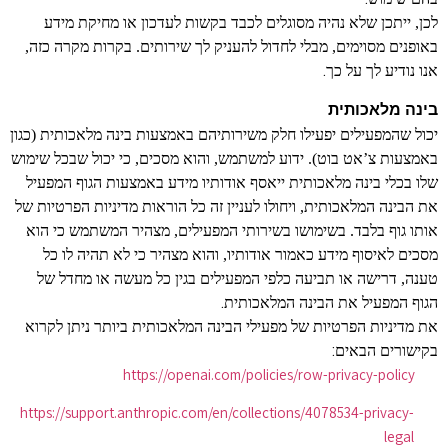
לכן, ייתכן שלא נהיה מסוגלים לכבד בקשות לעדכון או מחיקת מידע
באופנים מסוימים, מבלי לחדול להעניק לך שירותים. בקרות מקרה כזה,
.
אנו נודיע לך על כך
בינה מלאכותית
יכול שהמפעילים יפעילו חלק משירותיהם באמצעות בינה מלאכותית (כגון
באמצעות צ’אט בוט). ידוע למשתמש, והוא מסכים, כי יכול שבכל שימוש
שלו בכלי בינה מלאכותית ייאסף אודותיו מידע באמצעות הגוף המפעיל
את הבינה המלאכותית, ויחולו לעניין זה כל הוראות מדיניות הפרטיות של
אותו גוף בלבד. בשימושו בשירותי המפעילים, מצהיר המשתמש כי הוא
מסכים לאיסוף מידע כאמור אודותיו, והוא מצהיר כי לא תהיה לו כל
טענה, דרישה או תביעה כלפי המפעילים בגין כל מעשה או מחדל של
.
הגוף המפעיל את הבינה המלאכותית
את מדיניות הפרטיות של מפעילי הבינה המלאכותית ביותר ניתן לקרוא
:
בקישורים הבאים
https://openai.com/policies/row-privacy-policy
https://support.anthropic.com/en/collections/4078534-privacy-
legal