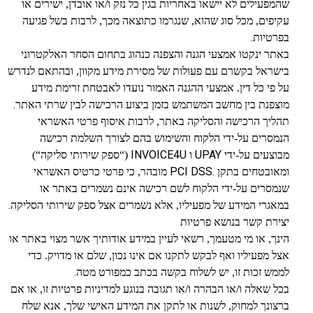
שהמפעילים לא יישאו באחריות בגין כל נזק ו/או אובדן, ישירים או
עקיפים, מכל סוג שהוא, שנגרמו כתוצאה מכך, לרבות בשל פגיעה
.
בפרטיות
באתר ינקטו אמצעי הגנה והצפנה כנהוג בתחום הסחר האלקטרוני
בישראל בקשרם עם פעולות של מסירת מידע מקוון, ובהתאם לנדרש
על פי כל דין. אמצעי ההגנה האמור נועדו לאבטחת זרימת מידע
.
מוצפנת בין מחשב המשתמש בזמן ביצוע הרכישה לבין שרתי האתר
תהליך הרכישה והסליקה באתר, לרבות איסוף פרטי האשראי
הנמסרים על-ידי הלקוח והשימוש בהם לצורך השלמת רכישה
INVOICE4U
UPAY
מבוצעים על-ידי
ו
(“ספק שירותי סליקה“)
PCI DSS.
ומאובטחים בתקן
מובהר, כי פרטי כרטיס האשראי
שנמסרים על-ידי הלקוח לשם רכישה אינם נשמרים באתר או
.
במאגרי המידע של מפעיליו, אלא נשמרים אצל ספק שירותי הסליקה
יצירת קשר בנושא פרטיות
הינך, או מי מטעמך, רשאי לעיין במידע אודותיך אשר מצוי באתר או
אצל מפעיליו ואף לבקש לתקנו אם אינו נכון, שלם או מדויק. כדי
.
לממש זכות זו, יש לשלוח בקשה בכתב כמפורט מטה
בכל שאלה ו/או הבהרה ו/או תגובה בנוגע למדיניות פרטיות זו, או אם
ברצונך למחוק, לשנות או לתקן את המידע האישי שלך, אנא שלח