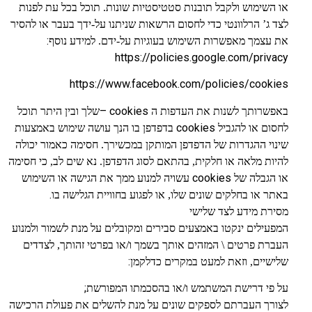
או השימוש ולקבל תובנות סטטיסטיות שונות. תוכל בכל עת לפנות
לצד ג’ הרלוונטי כדי לחסום הרשאות שניתנו על-ידך בעבר או להסיר
:
את עצמך מאפשרות השימוש בעוגיות על-ידם. למידע נוסף
https://policies.google.com/privacy
https://www.facebook.com/policies/cookies
– cookies
באפשרותך לשנות את העדפות ה
שלך ובין היתר תוכל
cookies
לחסום או להגביל
בדפדפן בו הנך עושה שימוש באמצעות
שינוי ההגדרות של הדפדפן המותקן במכשירך. חסימה כאמור יכולה
להיות מלאה או חלקית, בהתאם לסוג הדפדפן. נא שים לב, כי חסימה
cookies
או הגבלה של
עשויה למנוע ממך את הגישה או השימוש
.
באתר או בחלקים שונים שלו, או לפגוע בחוויית הגלישה בו
מסירת מידע לצד שלישי
המפעילים ינקטו באמצעים סבירים ומקובלים על מנת לשמור ולמנוע
העברת פרטים \ המזהים אותך בשמך ו/או בפרטי זהותך, לצדדים
:
שלישיים, וזאת למעט במקרים כדלקמן
;
על פי דרישת המשתמש ו/או בהסכמתו המפורשת
לצורך העברתם לספקים שונים על מנת להשלים את פעולת הרכישה