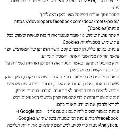
META,
מבוצעים ע”י
בהתאם לתנאי השימוש ומדיניות הפרטיות
.
שלה
:
הסבר נוסף אודות הפיקסל מצוי כאן (באנגלית)
https://developers.facebook.com/docs/meta-pixel/
(‘Cookies’)
עוגיות
האתר עושה שימוש או שומר לעצמו את הזכות לעשות שימוש בכל
Cookies.
עת שימוש בטכנולוגיית
עוגיות, באופן כללי, הן קבצי טקסט אשר הדפדפן של המשתמש יוצר
.
על-פי הוראה ממחשבי האתר, והמכילות מידע
חלק מהעוגיות יפקעו כאשר תסגור את הדפדפן ואחרות נשמרות על
.
גבי הכונן הקשיח במחשב שלך
העוגיות מכילים מידע מגוון כדוגמת הדפים שבהם ביקרת, משך הזמן
ששהית באתר, מהיכן הגעת אל האתר, מדורים ומידע שהמשתמש
מבקש לראות בעת הכניסה לאתר ועוד. המידע בעוגיות מוצפן,
וננקטים צעדי זהירות כדי להבטיח שרק מחשבי המפעילים יוכלו
.
לקרוא ולהבין את המידע האגור בהם
-
Google
עוגיות כאמור יכולים להיות גם מטעם צד ג’ – כגון
ו
-Google
facebook
לרבות עוגיות המוטמעות בשל שימוש ב
Analytics,
ונועדו כדי לסייע למשתמש להתאים את חווית הגלישה