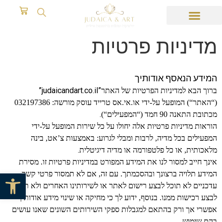
מדיניות פרטיות
המידע הנאסף אודותיך
”judaicandart.co.il”
ברוך הבא למדיניות הפרטיות של האתר
(“האתר“) המופעל על-ידי או.אי.אס טרייד עוסק מורשה: 032197386
.
מכתובת התאנה 90 חמד (“המפעילים“)
הוראות מדיניות פרטיות אלה יחולו על כל שירות המופעל על-ידי
המפעילים בכל מדיה, לרבות ומבלי לגרוע: באמצעות צ’אט, בינה
.
מלאכותית, או כל פלטפורמה או מדיה דיגיטלית
אינך חייב למסור לנו את המידע המפורט במדיניות פרטיות זו. מסירת
פתח סרגל 
המידע תלויה ברצונך ובהסכמתך. עם זה, אם לא תמסור פרטי קשר
עדכניים לא תוכל לבצע רישום לאתר או לשירותינו האחרים ולא תוכל
לבצע רכישות ממנו. בנוסף, ידוע לך כי מחיקה או שינוי מידע אודותיך
אפשרי אך ורק בהתאם למגבלות ספקי השירותים השונים שאנו עושים
.
בהם שימוש