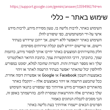
https://support.google.com/gemini/answer/13594961?hl=en
שימוש באתר – כללי
השימוש באתר, לרבות גלישה בו, טעון מסירת מידע, לרבות מידע
.
אישי על-ידי המשתמשים, כפי שיפורט להלן
השימוש באתר יתאפשר ללא רישום, אך ייתכן שיידרש בעתיד
.
רישום, או שרישום יידרש לשם קבלת שירותים מסוימים
חלק מהשירותים המוצעים באתר יחייבו אותך למסור מידע, כדוגמת
שמך, כתובתך, דרכי ההתקשרות עמך, כתובת הדואר האלקטרוני
.
שלך ו\או מספר תעודת זהות. השדות שחובה למלא, יסומנו במפורש
לחילופין יכול שהאתר יאפשר בעתיד הרשמה לאתר או זיהוי
Google
Facebook
באמצעות חשבון
או
או אפשרות דומה אחרת.
ככל שתבוצע הרשמה או זיהוי באמצעים אלה – יתקבלו באתר
מהאתרים האמורים מידע אודותיך כפי שמפורט בתנאי השימוש
שלך באתרים אלה וההרשאות שמסרת להם. בהרשמתך באופן זה,
.
הנך מסכים לקבלת הנתונים כאמור
:
הפרטים הבאים יישמרו אודותיך בעת גלישה באתר