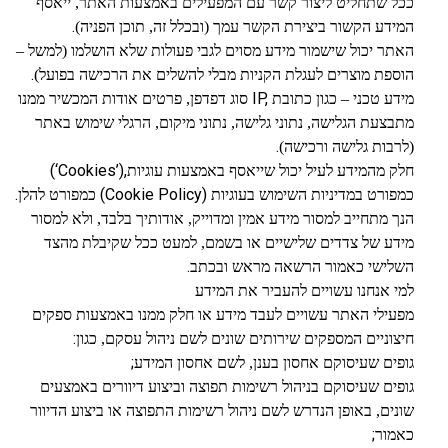
ככל שתחליט ליצור קשר עם המפעילים באמצעות האתר, ייאסף
.
המידע הקשור ביצירת הקשר עמך (ובכלל זה, תוכן הפניה)
האתר יכול שישמור מידע מסוים לגבי פעולות שלא הושלמו (למשל –
.
הוספת מוצרים לעגלת הקניות מבלי להשלים את הרכישה בפועל)
IP,
מידע טכני – כגון כתובת
סוג דפדפן, פרטים אודות המכשיר ממנו
מתבצעת הגלישה, נתוני גלישה, נתוני מיקום, הרגלי שימוש באתר
.
(לרבות גלישה ורכישה)
(‘Cookies’),
חלק מהמידע לעיל יכול שייאסף באמצעות עוגיות
.
(Cookie Policy)
כמפורט במדיניות השימוש בעוגיות
כמפורט להלן
הנך מתחייב למסור מידע אמין ומדוייק, אודותיך בלבד, ולא למסור
מידע של צדדים שלישיים או בשמם, למעט ככל שקיבלת מהצד
.
השלישי כאמור הרשאה מראש ובכתב
למי אנחנו עשויים להעביר את המידע
מפעילי האתר עשויים לעבד מידע או חלק ממנו באמצעות ספקים
:
חיצוניים המספקים שירותים שונים לשם ניהול עסקם, כגון
;
גופים שעיסוקם אחסון בענן, לשם אחסון המידע
גופים שעיסוקם בניהול רשימות תפוצה וביצוע דיוורים באמצעים
שונים, באופן הנדרש לשם ניהול רשימות התפוצה או ביצוע הדיוור
;
כאמור