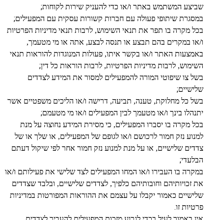
;
שביצע המשתמש באתר ו/או כדי להעניק שירות לקוחות
;
במסגרת שיתופי פעולה עם חברות קשורות עסקית עם המפעילים
בכל מקרה בו תפר את תנאי השימוש, לרבות תנאי מדיניות הפרטיות
ו/או במקרים בהם תבצע או תנסה לבצע, אתה או מי מטעמך,
באמצעות האתר ו/או בקשר איתו, פעולות המנוגדות להוראות תנאי
;
השימוש, לרבות מדיניות הפרטיות, לרבות הוראות כל דין
בשל צו שיפוטי המורה להמפעילים למסור את המידע לצדדים
;
שלישיים
בשל כל מחלוקת, טענה, תביעה, דרישה ו/או הליכים משפטיים אשר
;
יתנהלו בינך ו/או מטעמך לבין המפעילים ו/או מי מטעמם
בכל מקרה בו יסברו המפעילים, כי מסירת המידע נחוצה על מנת
למנוע נזק חמור לרכושם ו/או לגופם של המפעילים, או שלך או של
צדדים שלישיים, או על מנת למנוע נזק חמור אחר לפי שיקול דעתם
;
הבלעדי
במקרה בו העבירו ו/או המחו המפעילים לצד שלישי את פעילותם ו/או
את זכויותיהם וחובותיהם כלפיך, לצדדים שלישיים, ובלבד שצדדים
שלישיים כאמור יקבלו על עצמם את ההוראות המפורטות במדיניות
.
פרטיות זו
אין באמור לעיל בכדי לגרוע מזכות המפעילים להעביר לצדדים