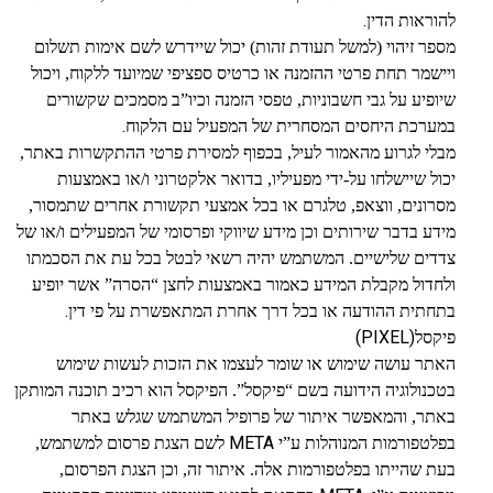
.
להוראות הדין
מספר זיהוי (למשל תעודת זהות) יכול שיידרש לשם אימות תשלום
ויישמר תחת פרטי ההזמנה או כרטיס ספציפי שמיועד ללקוח, ויכול
שיופיע על גבי חשבוניות, טפסי הזמנה וכיו”ב מסמכים שקשורים
.
במערכת היחסים המסחרית של המפעיל עם הלקוח
מבלי לגרוע מהאמור לעיל, בכפוף למסירת פרטי ההתקשרות באתר,
יכול שיישלחו על-ידי מפעיליו, בדואר אלקטרוני ו/או באמצעות
מסרונים, ווצאפ, טלגרם או בכל אמצעי תקשורת אחרים שתמסור,
מידע בדבר שירותים וכן מידע שיווקי ופרסומי של המפעילים ו/או של
צדדים שלישיים. המשתמש יהיה רשאי לבטל בכל עת את הסכמתו
ולחדול מקבלת המידע כאמור באמצעות לחצן “הסרה” אשר יופיע
.
בתחתית ההודעה או בכל דרך אחרת המתאפשרת על פי דין
(PIXEL)
פיקסל
האתר עושה שימוש או שומר לעצמו את הזכות לעשות שימוש
בטכנולוגיה הידועה בשם “פיקסל”. הפיקסל הוא רכיב תוכנה המותקן
באתר, והמאפשר איתור של פרופיל המשתמש שגלש באתר
META
בפלטפורמות המנוהלות ע”י
לשם הצגת פרסום למשתמש,
בעת שהייתו בפלטפורמות אלה. איתור זה, וכן הצגת הפרסום,